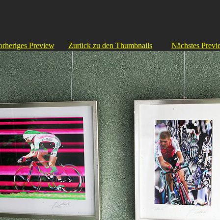
orheriges Preview
Zurück zu den Thumbnails
Nächstes Previ