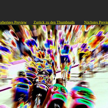
orheriges Preview
Zurück zu den Thumbnails
Nächstes Previ